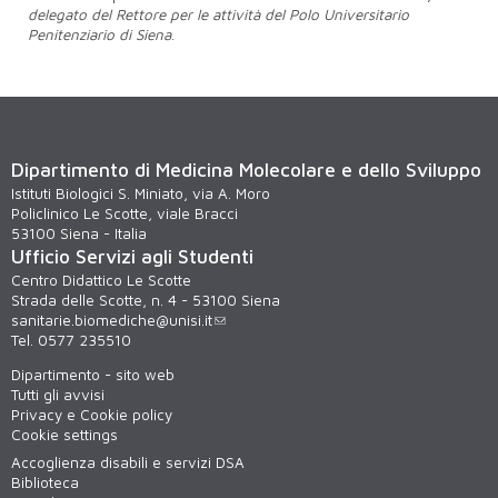
delegato del Rettore per le attività del Polo Universitario
Penitenziario di Siena
.
Dipartimento di Medicina Molecolare e dello Sviluppo
Istituti Biologici S. Miniato, via A. Moro
Policlinico Le Scotte, viale Bracci
53100 Siena - Italia
Ufficio Servizi agli Studenti
Centro Didattico Le Scotte
Strada delle Scotte, n. 4 - 53100 Siena
sanitarie.biomediche@unisi.it
Tel. 0577 235510
Dipartimento - sito web
Tutti gli avvisi
Privacy e Cookie policy
Cookie settings
Accoglienza disabili e servizi DSA
Biblioteca